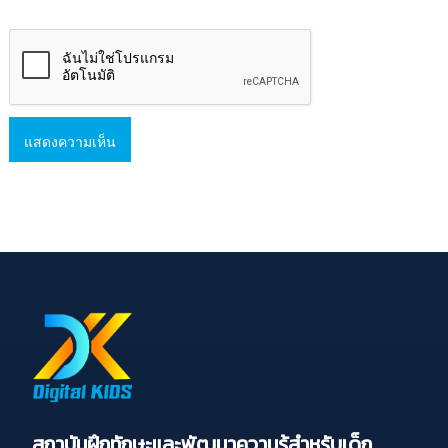
สถาบันฝึกทักษะและพัฒนาความรู้สำหรับเด็ก