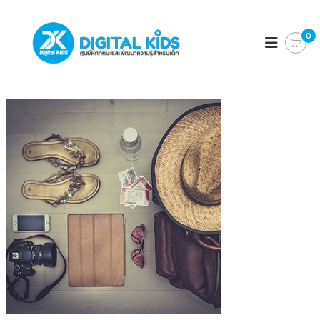
D
ศู
น
0
I
ย์
G
ฝึ
I
ก
ทั
T
ก
A
ษ
L
ะ
แ
K
ล
I
ะ
D
พั
ฒ
S
น
า
ค
ว
า
ม
รู้
สำ
ห
รั