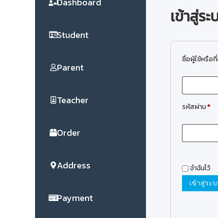
Dashboard
ม
เข้าสู่ร
รู้
สำ
ห
Student
รั
บ
ชื่อผู้ใช้หรือท
เ
Parent
ด็
ก
Teacher
รหัสผ่าน
*
Order
Address
จำฉันไว้
เข้าสู่ระ
Payment