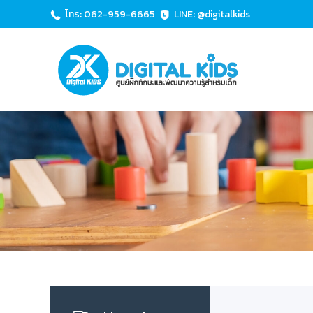
โทร: 062-959-6665
LINE: @digitalkids
D
ศู
I
น
ย์
G
ฝึ
I
ก
T
ทั
A
ก
L
ษ
K
ะ
I
แ
ล
D
ะ
S
พั
ฒ
น
า
ค
ว
า