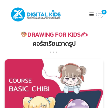
D
ศู
น
0
I
ย์
G
ฝึ
I
ก
ทั
T
DRAWING FOR KIDS✍
ก
A
ษ
คอร์สเรียนวาดรูป
L
ะ
แ
K
ล
I
ะ
D
พั
ฒ
S
น
า
ค
ว
า
ม
รู้
สำ
ห
รั