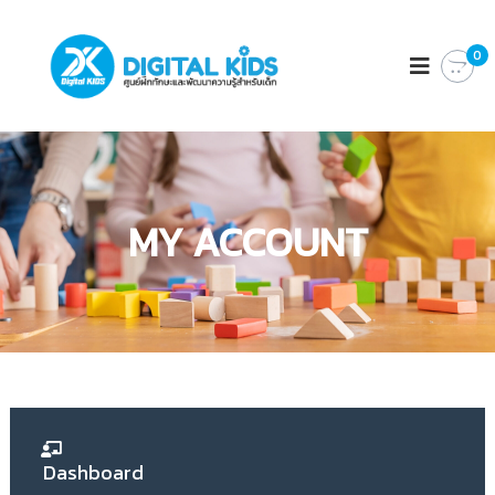
D
ศู
น
0
I
ย์
G
ฝึ
I
ก
ทั
T
ก
A
ษ
L
ะ
แ
K
MY ACCOUNT
ล
I
ะ
D
พั
ฒ
S
น
า
ค
ว
า
ม
รู้
สำ
Dashboard
ห
รั