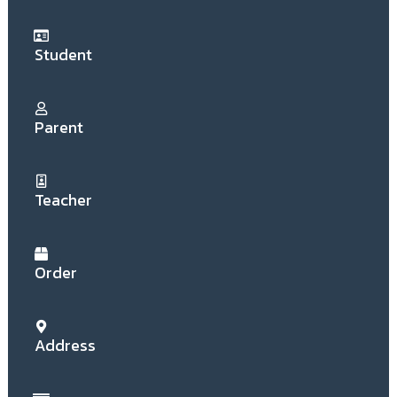
บ
เ
ด็
Student
ก
Parent
Teacher
Order
Address