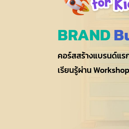
ม
รู้
สำ
ห
รั
BRAND
B
บ
เ
ด็
ก
คอร์สสร้างแบรนด์แรกใน
เรียนรู้ผ่าน Workshop