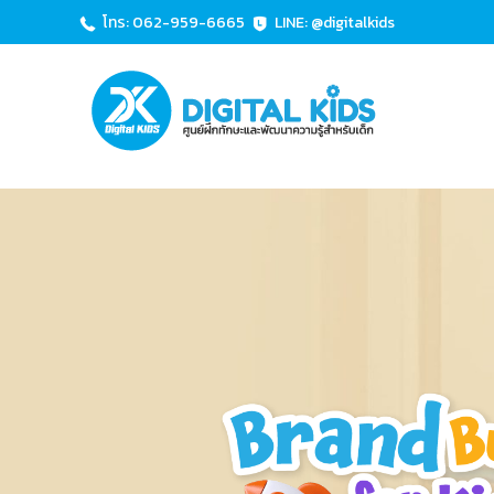
โทร: 062-959-6665
LINE: @digitalkids
D
ศู
I
น
ย์
G
ฝึ
I
ก
T
ทั
A
ก
L
ษ
K
ะ
I
แ
ล
D
ะ
S
พั
ฒ
น
า
ค
ว
า