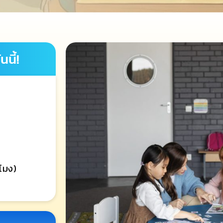
นี้!
วโมง)