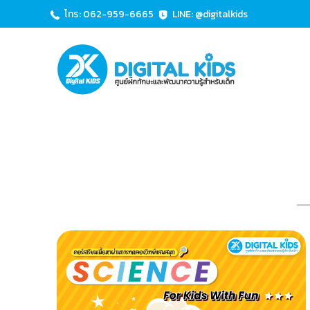
โทร: 062-959-6665
LINE: @digitalkids
D
ศู
I
น
ย์
G
ฝึ
I
ก
T
ทั
A
ก
L
ษ
K
ะ
I
แ
ล
D
ะ
S
พั
ฒ
น
า
ค
ว
า