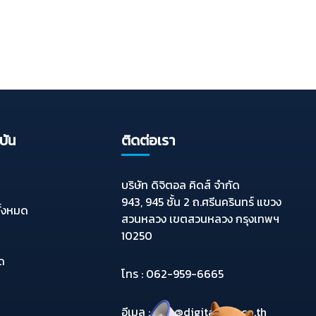
บัน
ติดต่อเรา
บริษัท ดิจิตอล คิดส์ จำกัด
943, 945 ชั้น 2 ถ.ศรีนครินทร์ แขวง
ั้งหมด
สวนหลวง เขตสวนหลวง กรุงเทพฯ
10250
มด
โทร :
062-959-6665
อีเมล :
info@digitalkids.co.th