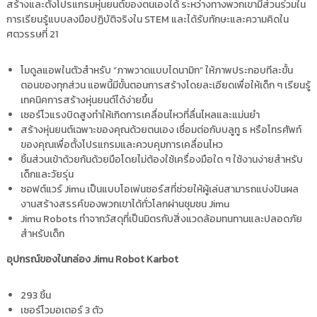
สร้างและตั้งโปรแกรมหุ่นยนต์ของตนเองได้ ระหว่างทางพวกเขามีส่วนร่วมใน
การเรียนรู้แบบลงมือปฏิบัติจริงใน STEM และได้รับทักษะและความคิดใน
ศตวรรษที่ 21
โมดูลแอพในตัวสำหรับ “ภาพวาดแบบไดนามิก” ให้ภาพประกอบทีละขั้น
ตอนของทุกส่วน แอพนี้มีขั้นตอนการสร้างโดยละเอียดเพื่อให้เด็ก ๆ เรียนรู้
เทคนิคการสร้างหุ่นยนต์ได้ง่ายขึ้น
เซอร์โวแรงบิดสูงทำให้เกิดการเคลื่อนไหวที่ลื่นไหลและแม่นยำ
สร้างหุ่นยนต์เฉพาะของคุณด้วยตนเอง เชื่อมต่อกับบลูทู ธ หรือโทรศัพท์
ของคุณเพื่อตั้งโปรแกรมและควบคุมการเคลื่อนไหว
ชิ้นส่วนเข้าด้วยกันด้วยมือโดยไม่ต้องใช้เครื่องมือใด ๆ ใช้งานง่ายสำหรับ
เด็กและวัยรุ่น
ซอฟต์แวร์ Jimu เป็นแบบโอเพ่นซอร์สที่ช่วยให้ผู้เล่นสามารถแบ่งปันผล
งานสร้างสรรค์ของพวกเขาได้ทั่วโลกผ่านชุมชน Jimu
Jimu Robots ทำจากวัสดุที่เป็นมิตรกับสิ่งแวดล้อมทนทานและปลอดภัย
สำหรับเด็ก
อุปกรณ์ของในกล่อง
Jimu Robot Karbot
293 ชิ้น
เซอร์โวมอเตอร์ 3 ตัว