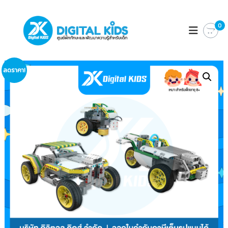
D
ศู
น
0
I
ย์
G
ฝึ
I
ก
ทั
T
ก
ลดราคา!
A
ษ
L
ะ
แ
K
ล
I
ะ
D
พั
ฒ
S
น
า
ค
ว
า
ม
รู้
สำ
ห
รั