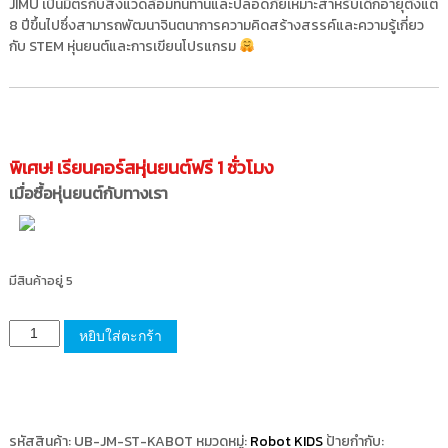
JIMU เป็นมิตรกับสิ่งแวดล้อมทนทานและปลอดภัยเหมาะสำหรับเด็กอายุตั้งแต่
8 ปีขึ้นไปซึ่งสามารถพัฒนาจินตนาการความคิดสร้างสรรค์และความรู้เกี่ยว
กับ STEM หุ่นยนต์และการเขียนโปรแกรม
พิเศษ! เรียนคอร์สหุ่นยนต์ฟรี 1 ชั่วโมง
เมื่อซื้อหุ่นยนต์กับทางเรา
มีสินค้าอยู่ 5
หยิบใส่ตะกร้า
รหัสสินค้า:
UB-JM-ST-KABOT
หมวดหมู่:
Robot KIDS
ป้ายกำกับ: