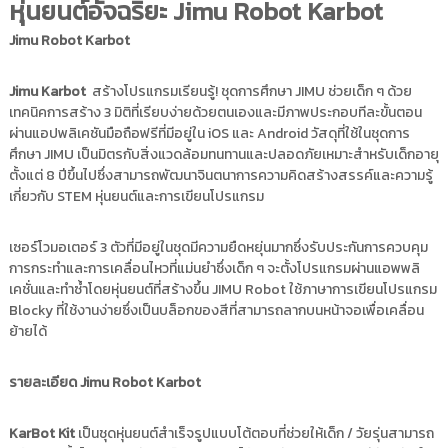
หุ่นยนต์อัจฉริยะ Jimu Robot Karbot
Jimu Robot Karbot
Jimu Karbot
สร้างโปรแกรมเรียนรู้! ชุดการศึกษา JIMU ช่วยเด็ก ๆ ด้วย
เทคนิคการสร้าง 3 มิติที่เรียบง่ายด้วยตนเองและมีภาพประกอบทีละขั้นตอน
ผ่านแอปพลิเคชันมือถือฟรีที่มีอยู่ใน iOS และ Android วัสดุที่ใช้ในชุดการ
ศึกษา JIMU เป็นมิตรกับสิ่งแวดล้อมทนทานและปลอดภัยเหมาะสำหรับเด็กอายุ
ตั้งแต่ 8 ปีขึ้นไปซึ่งสามารถพัฒนาจินตนาการความคิดสร้างสรรค์และความรู้
เกี่ยวกับ STEM หุ่นยนต์และการเขียนโปรแกรม
เซอร์โวมอเตอร์ 3 ตัวที่มีอยู่ในชุดมีความยืดหยุ่นมากซึ่งรับประกันการควบคุม
การกระทำและการเคลื่อนไหวที่แม่นยำซึ่งเด็ก ๆ จะตั้งโปรแกรมผ่านแอพพลิ
เคชั่นและทำซ้ำโดยหุ่นยนต์ที่สร้างขึ้น JIMU Robot ใช้ภาษาการเขียนโปรแกรม
Blocky ที่ใช้งานง่ายซึ่งเป็นบล็อกของสีที่สามารถลากบนหน้าจอเพื่อเคลื่อน
ย้ายได้
รายละเอียด
Jimu Robot Karbot
KarBot Kit
เป็นชุดหุ่นยนต์สำเร็จรูปแบบโต้ตอบที่ช่วยให้เด็ก / วัยรุ่นสามารถ