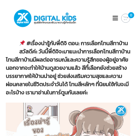
D
ศู
น
0
I
ย์
G
ฝึ
I
ก
ทั
T
ก
#เรื่องน่ารู้กับพี่ดิจิ ตอน: การเลือกโทนสีทาบ้าน
A
ษ
สวัสดีค่ะ วันนี้พี่ดิจิจะมาแนะนำการเลือกโทนสีทาบ้าน
L
ะ
แ
โทนสีทาบ้านมีผลต่ออารมณ์และความรู้สึกของผู้อยู่อาศัย
K
ล
นอกจากจะทำให้บ้านดูสวยงามแล้ว สีที่เลือกยังช่วยสร้าง
I
ะ
D
พั
บรรยากาศให้บ้านน่าอยู่ ช่วยส่งเสริมความสุขและความ
ฒ
S
ผ่อนคลายในชีวิตประจำวันได้ โทนสีหลักๆ ที่นิยมใช้กันจะมี
น
า
อะไรบ้าง เรามาอ่านในการ์ตูนกันเลยค่ะ
ค
ว
า
ม
รู้
สำ
ห
รั