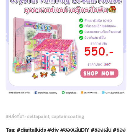
แหล่งที่มา: deltapaint, captaincoating
Tag: #digitalkids #diy #ของเล่นDIY #ของเล่น #ของ